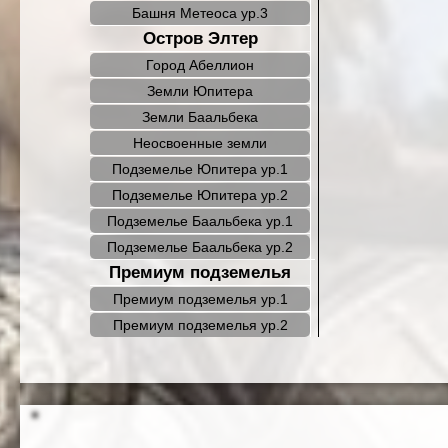
Башня Метеоса ур.3
Остров Элтер
Город Абеллион
Земли Юпитера
Земли Баальбека
Неосвоенные земли
Подземелье Юпитера ур.1
Подземелье Юпитера ур.2
Подземелье Баальбека ур.1
Подземелье Баальбека ур.2
Премиум подземелья
Премиум подземелья ур.1
Премиум подземелья ур.2