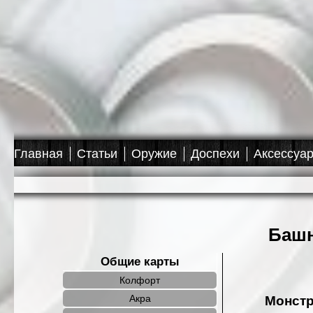
База знаний R2 Onl
Главная
Статьи
Оружие
Доспехи
Аксессуа
Башн
Общие карты
Колфорт
Акра
Монст