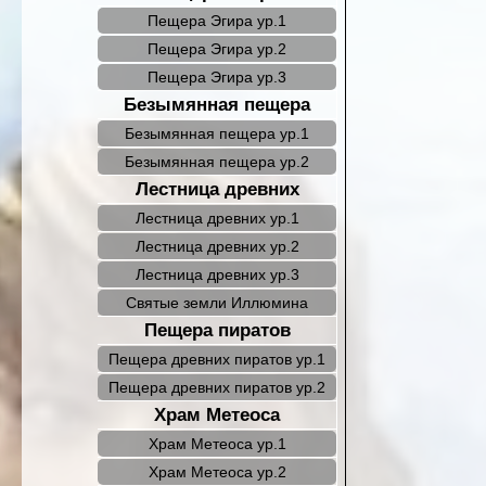
Пещера Эгира ур.1
Пещера Эгира ур.2
Пещера Эгира ур.3
Безымянная пещера
Безымянная пещера ур.1
Безымянная пещера ур.2
Лестница древних
Лестница древних ур.1
Лестница древних ур.2
Лестница древних ур.3
Святые земли Иллюмина
Пещера пиратов
Пещера древних пиратов ур.1
Пещера древних пиратов ур.2
Храм Метеоса
Храм Метеоса ур.1
Храм Метеоса ур.2