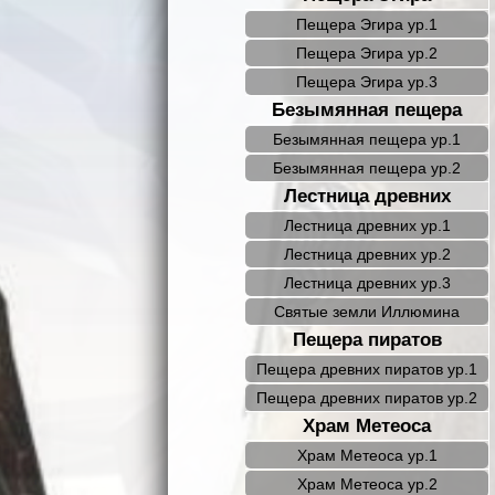
Пещера Эгира ур.1
Пещера Эгира ур.2
Пещера Эгира ур.3
Безымянная пещера
Безымянная пещера ур.1
Безымянная пещера ур.2
Лестница древних
Лестница древних ур.1
Лестница древних ур.2
Лестница древних ур.3
Святые земли Иллюмина
Пещера пиратов
Пещера древних пиратов ур.1
Пещера древних пиратов ур.2
Храм Метеоса
Храм Метеоса ур.1
Храм Метеоса ур.2