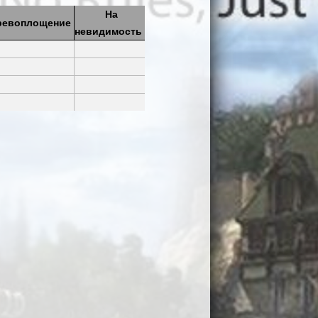
На
ревоплощение
невидимость