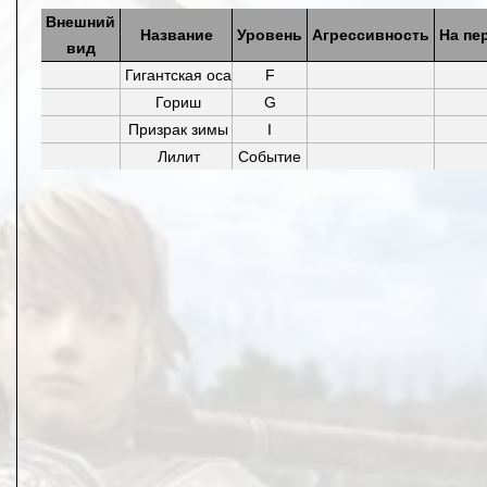
Внешний
Название
Уровень
Агрессивность
На пе
вид
Гигантская оса
F
Гориш
G
Призрак зимы
I
Лилит
Событие