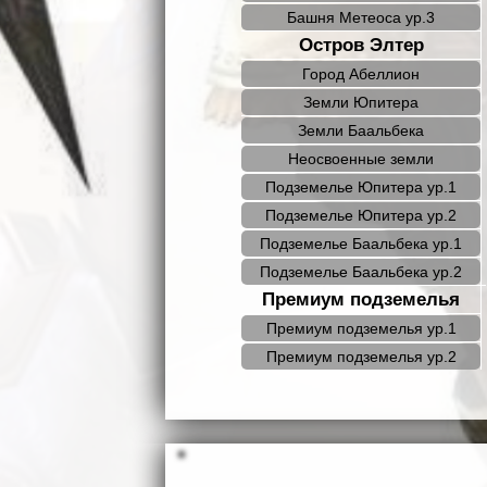
Башня Метеоса ур.3
Остров Элтер
Город Абеллион
Земли Юпитера
Земли Баальбека
Неосвоенные земли
Подземелье Юпитера ур.1
Подземелье Юпитера ур.2
Подземелье Баальбека ур.1
Подземелье Баальбека ур.2
Премиум подземелья
Премиум подземелья ур.1
Премиум подземелья ур.2