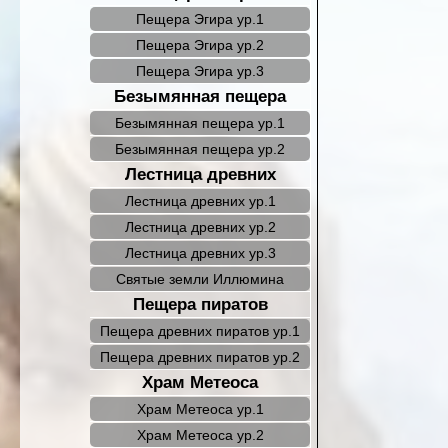
Пещера Эгира ур.1
Пещера Эгира ур.2
Пещера Эгира ур.3
Безымянная пещера
Безымянная пещера ур.1
Безымянная пещера ур.2
Лестница древних
Лестница древних ур.1
Лестница древних ур.2
Лестница древних ур.3
Святые земли Иллюмина
Пещера пиратов
Пещера древних пиратов ур.1
Пещера древних пиратов ур.2
Храм Метеоса
Храм Метеоса ур.1
Храм Метеоса ур.2