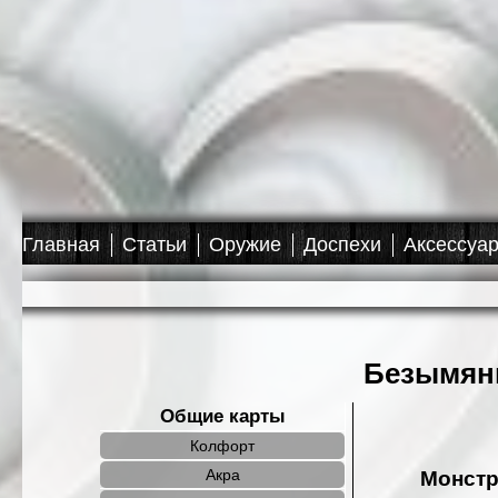
База знаний R2 Onl
Главная
Статьи
Оружие
Доспехи
Аксессуа
Безымянн
Общие карты
Колфорт
Акра
Монст