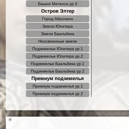
Башня Метеоса ур.3
Остров Элтер
Город Абеллион
Земли Юпитера
Земли Баальбека
Неосвоенные земли
Подземелье Юпитера ур.1
Подземелье Юпитера ур.2
Подземелье Баальбека ур.1
Подземелье Баальбека ур.2
Премиум подземелья
Премиум подземелья ур.1
Премиум подземелья ур.2